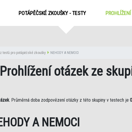
POTÁPĚČSKÉ ZKOUŠKY - TESTY
PROHLÍŽENÍ
z testů pro potápěčské zkoušky
NEHODY A NEMOCI
 Prohlížení otázek ze sk
tázek
. Průměrná doba zodpovězení otázky z této skupiny v testech je
0
NEHODY A NEMOCI