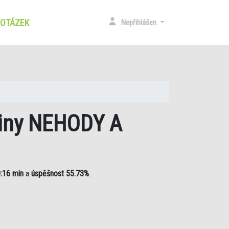
 OTÁZEK
(CURRENT)
Nepřihlášen
upiny NEHODY A
:16 min
a
úspěšnost 55.73%
.