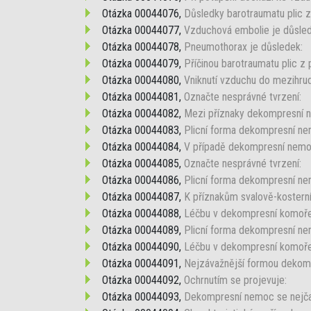
Otázka 00044076,
Důsledky barotraumatu plic z 
Otázka 00044077,
Vzduchová embolie je důsled
Otázka 00044078,
Pneumothorax je důsledek:
Otázka 00044079,
Příčinou barotraumatu plic z p
Otázka 00044080,
Vniknutí vzduchu do mezihrudí
Otázka 00044081,
Označte nesprávné tvrzení:
Otázka 00044082,
Mezi příznaky dekompresní n
Otázka 00044083,
Plicní forma dekompresní ne
Otázka 00044084,
V případě dekompresní nemo
Otázka 00044085,
Označte nesprávné tvrzení:
Otázka 00044086,
Plicní forma dekompresní ne
Otázka 00044087,
K příznakům svalově-kosterní
Otázka 00044088,
Léčbu v dekompresní komoře
Otázka 00044089,
Plicní forma dekompresní ne
Otázka 00044090,
Léčbu v dekompresní komoře
Otázka 00044091,
Nejzávažnější formou dekomp
Otázka 00044092,
Ochrnutím se projevuje:
Otázka 00044093,
Dekompresní nemoc se nejčas