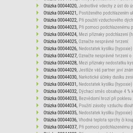
Otázka 00044020,
Jednotlivé vdechy z úst do úst
Otázka 00044021,
Postiženého podchlazením uk
Otázka 00044022,
Při použití vzduchového dých
Otázka 00044023,
Při pomoci podchlazenému po
Otázka 00044024,
Mezi příznaky podchlazení (h
Otázka 00044025,
Označte nesprávné tvrzení:
Otázka 00044026,
Nedostatek kyslíku (hypoxie
Otázka 00044027,
Označte nesprávné tvrzení o 
Otázka 00044028,
Mezi příznaky nedostatku kysl
Otázka 00044029,
Jestliže váš partner jeví zná
Otázka 00044030,
Narkotické účinky dusíku zesi
Otázka 00044031,
Nedostatek kyslíku (hypoxie) 
Otázka 00044032,
Dýchací směs obsahuje 4 % kys
Otázka 00044033,
Bezvědomí hrozí při poklesu p
Otázka 00044034,
Použití zásoby vzduchu dlouh
Otázka 00044035,
Nedostatek kyslíku (hypoxie) 
Otázka 00044036,
Vhodná teplota sprchy či koup
Otázka 00044037,
Při pomoci podchlazenému p