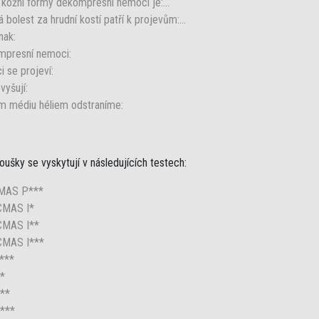
kožní formy dekompresní nemoci je:...
bolest za hrudní kostí patří k projevům:...
nak:
mpresní nemoci:
 se projeví:
yšují:
m médiu héliem odstraníme:
ušky se vyskytují v následujících testech:
 CMAS P***
 CMAS I*
r CMAS I**
r CMAS I***
P***
I*
I**
I***