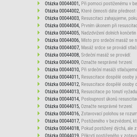
Otázka 00044001,
Při pomoci postiženému v bez
Otázka 00044002,
Které činnosti dáte přednost 
Otázka 00044003,
Resuscitaci zahajujeme, poku
Otázka 00044004,
Prvním úkonem při resuscitaci
Otázka 00044005,
Nadzdvižení dolních končetin p
Otázka 00044006,
Místo pro srdeční masáž se n
Otázka 00044007,
Masáž srdce se provádí stlačo
Otázka 00044008,
Srdeční masáž se provádí:
Otázka 00044009,
Označte nesprávné tvrzení:
Otázka 00044010,
Při srdeční masáži stlačujem
Otázka 00044011,
Resuscitace dospělé osoby 
Otázka 00044012,
Resuscitace dospělé osoby d
Otázka 00044013,
Resuscitace po tonutí vyžadu
Otázka 00044014,
Posloupnost úkonů resuscitac
Otázka 00044015,
Označte nesprávné tvrzení:
Otázka 00044016,
Zotavovací polohou se rozum
Otázka 00044017,
Postiženého v bezvědomí, kt
Otázka 00044018,
Pokud postižený dýchá, ale 
Otázka 00044019,
Přikrytí postiženého v zotavo