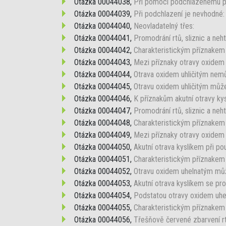
Otázka 00044038,
Při pomoci podchlazenému po
Otázka 00044039,
Při podchlazení je nevhodné:
Otázka 00044040,
Neovladatelný třes:
Otázka 00044041,
Promodrání rtů, sliznic a neht
Otázka 00044042,
Charakteristickým příznakem 
Otázka 00044043,
Mezi příznaky otravy oxidem u
Otázka 00044044,
Otrava oxidem uhličitým nemů
Otázka 00044045,
Otravu oxidem uhličitým můž
Otázka 00044046,
K příznakům akutní otravy kys
Otázka 00044047,
Promodrání rtů, sliznic a neht
Otázka 00044048,
Charakteristickým příznakem 
Otázka 00044049,
Mezi příznaky otravy oxidem 
Otázka 00044050,
Akutní otrava kyslíkem při pou
Otázka 00044051,
Charakteristickým příznakem
Otázka 00044052,
Otravu oxidem uhelnatým mů
Otázka 00044053,
Akutní otrava kyslíkem se pro
Otázka 00044054,
Podstatou otravy oxidem uhe
Otázka 00044055,
Charakteristickým příznakem
Otázka 00044056,
Třešňově červené zbarvení rtů,