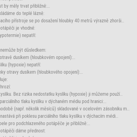
 by měly trvat přibližně:...
ládáme do teplé lázně:
acího přístroje se po dosažení hloubky 40 metrů výrazně zhorši...
tápěči je vhodné:
ypotermie) nepatří:
) nemůže být důsledkem:
otravě dusíkem (hloubkovém opojení):...
íku (hypoxie) nepatří:
mky otravy dusíkem (hloubkového opojení):...
luje:
hrozí:
líku. Bez rizika nedostatku kyslíku (hypoxie) ji můžeme použí...
arciálního tlaku kyslíku v dýchaném médiu pod hranici:...
odobě (např. několik měsíců) skladované v ocelovém zásobníku m...
nastává při poklesu parciálního tlaku kyslíku v dýchacím médi...
ele pro podchlazeného potápěče je přibližně:...
otápěči dáme přednost: