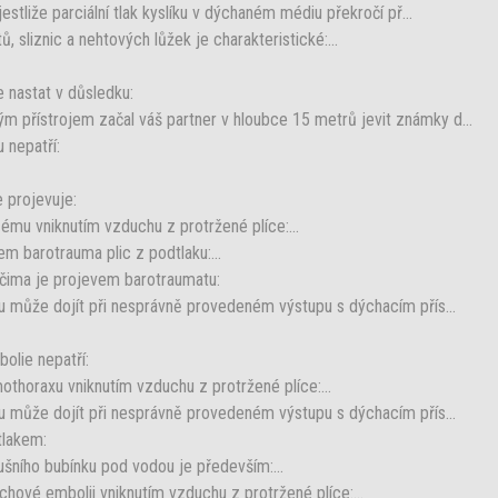
jestliže parciální tlak kyslíku v dýchaném médiu překročí př...
 sliznic a nehtových lůžek je charakteristické:...
 nastat v důsledku:
 přístrojem začal váš partner v hloubce 15 metrů jevit známky d...
 nepatří:
 projevuje:
ému vniknutím vzduchu z protržené plíce:...
m barotrauma plic z podtlaku:...
očima je projevem barotraumatu:
ku může dojít při nesprávně provedeném výstupu s dýchacím přís...
olie nepatří:
othoraxu vniknutím vzduchu z protržené plíce:...
ku může dojít při nesprávně provedeném výstupu s dýchacím přís...
tlakem:
 ušního bubínku pod vodou je především:...
hové embolii vniknutím vzduchu z protržené plíce:...