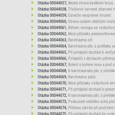
Otázka 00044057,
Akutní otrava kyslíkem hrozí, 
Otázka 00044058,
Třešňově červené zbarvení rtů,
Otázka 00044059,
Označte nesprávné tvrzení:
Otázka 00044060,
Otrava oxidem uhličitým může
Otázka 00044061,
Během sestupu se vzduchovým
Otázka 00044062,
Mezi příznaky pneumothoraxu
Otázka 00044063,
Barotrauma očí:
Otázka 00044064,
Barotrauma plic z podtlaku se
Otázka 00044065,
Při potápění dochází k emfyz
Otázka 00044066,
Potápěči s dýchacím přístroje
Otázka 00044067,
Bolest u kořene nosu a pod 
Otázka 00044068,
K barotraumatu plic z přetla
Otázka 00044069,
Barotrauma zubů:
Otázka 00044070,
Mezi příznaky vzduchové emb
Otázka 00044071,
Při potápění dochází k penum
Otázka 00044072,
K barotraumatu plic z přetla
Otázka 00044073,
Poškození vnitřního ucha pře
Otázka 00044074,
Příčinou závrati při protržení
Otázka 00044075,
Při potápění dochází ke vzduc