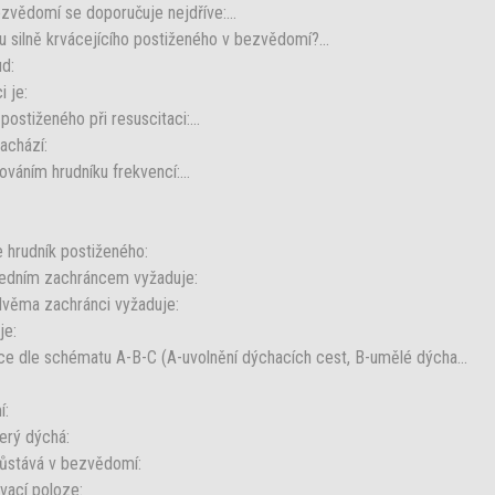
vědomí se doporučuje nejdříve:...
u silně krvácejícího postiženého v bezvědomí?...
d:
 je:
ostiženého při resuscitaci:...
achází:
váním hrudníku frekvencí:...
e hrudník postiženého:
jedním zachráncem vyžaduje:
věma zachránci vyžaduje:
je:
e dle schématu A-B-C (A-uvolnění dýchacích cest, B-umělé dýcha...
í:
erý dýchá:
zůstává v bezvědomí:
vací poloze: