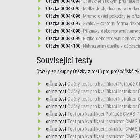
Otázka 00044094,
Charakteristickým příznakem 
Otázka 00044095,
Mělký dech, dušnost a bodavá 
Otázka 00044096,
Mramorování pokožky je příz
Otázka 00044097,
Svalově-kosterní forma deko
Otázka 00044098,
Příznaky dekompresní nemoci
Otázka 00044099,
Riziko dekompresní nehody zv
Otázka 00044100,
Nahrazením dusíku v dýchací
Související testy
Otázky ze skupiny Otázky z testů pro potápěčské zko
online test
Cvičný test pro kvalifikaci Potápěč
online test
Cvičný test pro kvalifikaci Instruktor
online test
Cvičný test pro kvalifikaci Instrukto
online test
Cvičný test pro kvalifikaci Instrukto
online test
Test pro kvalifikaci Potápěč CMAS 
online test
Test pro kvalifikaci Instruktor CMAS 
online test
Test pro kvalifikaci Instruktor CMAS 
online test
Test pro kvalifikaci Instruktor CMAS 