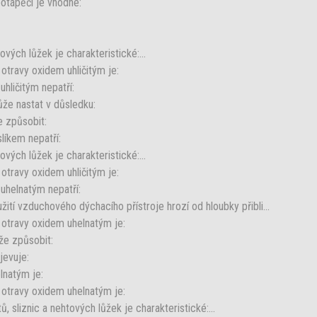
tápěči je vhodné:
ových lůžek je charakteristické:...
otravy oxidem uhličitým je:
hličitým nepatří:
že nastat v důsledku:
e způsobit:
líkem nepatří:
ových lůžek je charakteristické:...
otravy oxidem uhličitým je:
uhelnatým nepatří:
žití vzduchového dýchacího přístroje hrozí od hloubky přibli...
 otravy oxidem uhelnatým je:
že způsobit:
jevuje:
lnatým je:
 otravy oxidem uhelnatým je:
 sliznic a nehtových lůžek je charakteristické:...