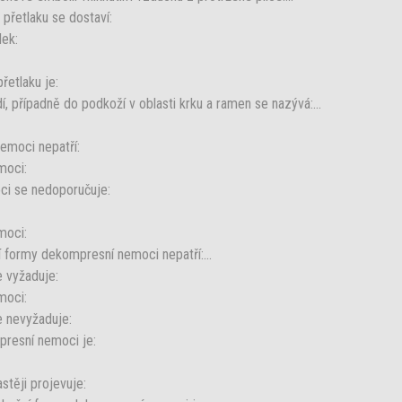
přetlaku se dostaví:
ek:
řetlaku je:
, případně do podkoží v oblasti krku a ramen se nazývá:...
emoci nepatří:
moci:
ci se nedoporučuje:
moci:
 formy dekompresní nemoci nepatří:...
 vyžaduje:
moci:
 nevyžaduje:
resní nemoci je:
těji projevuje: