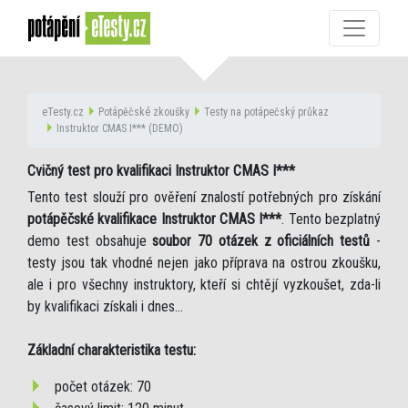
eTesty.cz
Potápěčské zkoušky
Testy na potápečský průkaz
Instruktor CMAS I*** (DEMO)
Cvičný test pro kvalifikaci Instruktor CMAS I***
Tento test slouží pro ověření znalostí potřebných pro získání
potápěčské kvalifikace Instruktor CMAS I***
. Tento bezplatný
demo test obsahuje
soubor 70 otázek z oficiálních testů
-
testy jsou tak vhodné nejen jako příprava na ostrou zkoušku,
ale i pro všechny instruktory, kteří si chtějí vyzkoušet, zda-li
by kvalifikaci získali i dnes...
Základní charakteristika testu:
počet otázek: 70